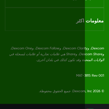
ومات اكثر
Dexcom، وDexcom Clarity، وDexcom Follow، وDexcom One،
وDexcom Share، وShare هي علامات تجارية أو علامات مُسجلة في
يات المتحدة وقد تكون كذلك في بلدان أخرى.
MAT-3815 Re
 جميع الحقوق محفوظة.