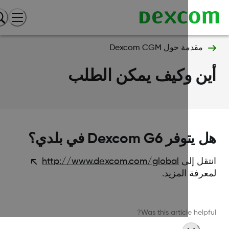
مقدمة حول Dexcom CGM
ين وكيف يمكن الطلب
توفر Dexcom G6 في بلدي؟
تقل إلى
http://www.dexcom.com/global
عرفة المزيد.
Was this article helpf