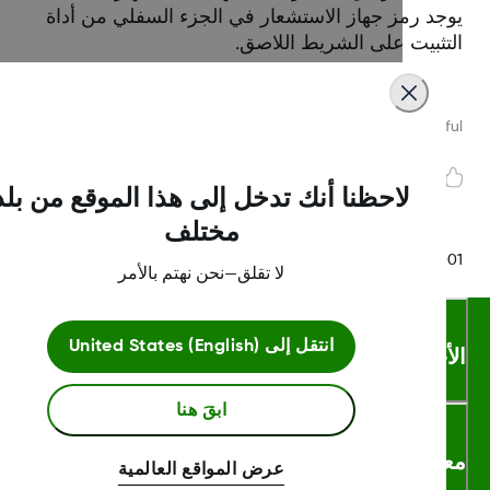
جد رمز جهاز الاستشعار في الجزء السفلي من أداة
تثبيت على الشريط اللاصق.
Was this article helpf
لاحظنا أنك تدخل إلى هذا الموقع من بلد
مختلف
LBL016375 Rev
لا تقلق—نحن نهتم بالأمر
انتقل إلى
United States (English)
أحكام والشروط
ابقَ هنا
لومات اكثر
عرض المواقع العالمية