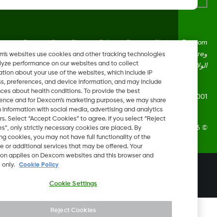
Dexcom، وDexcom Clarity، وDexcom Follow، وDexcom One،
وDexcom Share، وShare هي علامات تجارية أو علامات مُسجلة في
Dexcom's websites use cookies and other tracking technologies
to analyze performance on our websites and to collect
ايات المتحدة وقد تكون كذلك في بلدان أخرى.
information about your use of the websites, which include IP
address, preferences, and device information, and may include
inferences about health conditions. To provide the best
LBL016375 Rev
experience and for Dexcom’s marketing purposes, we may share
certain information with social media, advertising and analytics
partners. Select “Accept Cookies” to agree. If you select “Reject
Dexcom, In. جميع الحقوق محفوظة.
Cookies”, only strictly necessary cookies are placed. By
rejecting cookies, you may not have full functionality of the
website or additional services that may be offered. Your
selection applies on Dexcom websites and this browser and
device only.
Cookie Policy
تغيير المنطقة
AE
Cookie Settings
Reject Cookies