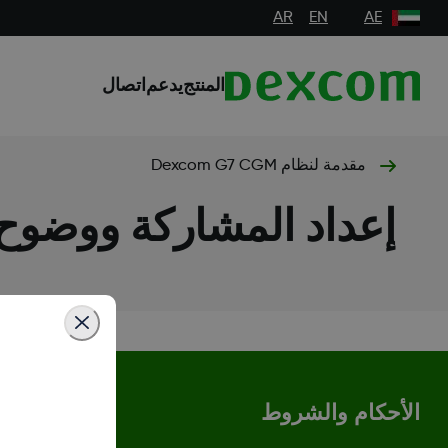
AR
EN
AE
المنتج
يدعم
اتصال
مقدمة لنظام Dexcom G7 CGM
إعداد المشاركة ووضوح excom
الأحكام والشروط