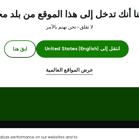
مركز الثقة
ا أنك تدخل إلى هذا الموقع من بلد م
لا تقلق—نحن نهتم بالأمر
ابقَ هنا
انتقل إلى
United States (English)
عرض المواقع العالمية
Dexcom، وDexcom Clarity، وDexcom Follow، وDexcom One، وDexcom Share، وShare هي علامات
خرى.
nalyze performance on our websites and to