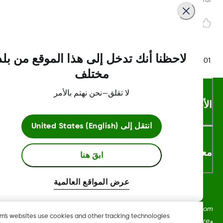
لاحظنا أنك تدخل إلى هذا الموقع من بلد
LBL016375 Rev
مختلف
لا تقلق—نحن نهتم بالأمر
أحكام والشروط
انتقل إلى
United States (English)
لومات اكثر
ابقَ هنا
عرض المواقع العالمية
Dexcom، وDexcom Clarity، وDexcom Follow، وDexcom One،
Dexcom's websites use cookies and other tracking technologies
وDexcom Share، وShare هي علامات تجارية أو علامات مُسجلة في