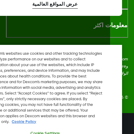
عرض المواقع العالمية
لومات اكثر
Dexcom's websites use cookies and other tracking technologies
Dexcom، وDexcom Clarity، وDexcom Follow، وDexcom One،
to analyze performance on our websites and to collect
information about your use of the websites, which include IP
وDexcom Share، وShare هي علامات تجارية أو علامات مُسجلة في
address, preferences, and device information, and may include
ايات المتحدة وقد تكون كذلك في بلدان أخرى.
inferences about health conditions. To provide the best
experience and for Dexcom’s marketing purposes, we may share
certain information with social media, advertising and analytics
partners. Select “Accept Cookies” to agree. If you select “Reject
Dexcom, In. جميع الحقوق محفوظة.
Cookies”, only strictly necessary cookies are placed. By
rejecting cookies, you may not have full functionality of the
website or additional services that may be offered. Your
selection applies on Dexcom websites and this browser and
device only.
Cookie Policy
تغيير المنطقة
AE
Cookie Settings