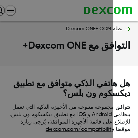
نظام Dexcom ONE+ CGM
وافق مع Dexcom ONE+
 هاتفي الذكي متوافق مع تطبيق
كسكوم ون بلس؟
وافق مجموعة متنوعة من الأجهزة الذكية التي تعمل
بنظامي Android و iOS مع تطبيق ديكسكوم ون بلس.
طلاع على قائمة الأجهزة المتوافقة، يُرجى زيارة
قعنا
dexcom.com/compatibility