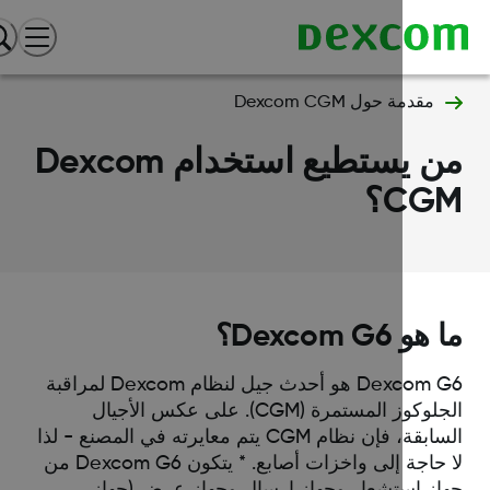
مقدمة حول Dexcom CGM
من يستطيع استخدام Dexcom
CG؟
و Dexcom G6؟
Dexcom G6 هو أحدث جيل لنظام Dexcom لمراقبة
الجلوكوز المستمرة (CGM). على عكس الأجيال
السابقة، فإن نظام CGM يتم معايرته في المصنع - لذا
لا حاجة إلى واخزات أصابع. * يتكون Dexcom G6 من
از استشعار وجهاز إرسال وجهاز عرض (جهاز