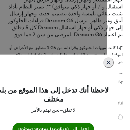
قبال و / أو جهاز ذكي متوافق) **. يتميز النظام بأداة
بيت تلقائي بلمسة واحدة بتصميم جديد، وجهاز إرسال
أنيق وغير ظاهر. يرسل Dexcom G6 قراءات الجلوكوز
إلى جهاز ذكي أو جهاز استقبال Dexcom كل 5 دقائق.
Dexcom G6 للمرضى من سن 2 فما فوق.
*إذا كانت تنبيهات الجلوكوز وقراءاته من G6 لا تتطابق مع الأعراض أو
وقعات، فاستخدم جهازًا لقياس جلوكوز الدم لاتخاذ قرارات علاج
ض السكري.
لعرض أحدث الأجهزة المدعومة، قم بزيارة
http://www.dexcom.com/compatibil
لاحظنا أنك تدخل إلى هذا الموقع من بلد
مختلف
Was this article helpf
لا تقلق—نحن نهتم بالأمر
انتقل إلى
United States (English)