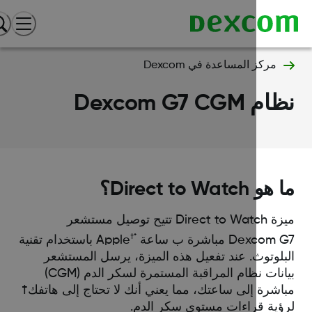
مركز المساعدة في Dexcom
 Dexcom G7 CGM
Direct to Watch؟
ميزة Direct to Watch تتيح توصيل مستشعر
*†
Dexco مباشرة ب ساعة
Apple باستخدام تقنية
بلوتوث. عند تفعيل هذه الميزة، يرسل المستشعر
بيانات نظام المراقبة المستمرة لسكر الدم (CGM)
اشرة إلى ساعتك، مما يعني أنك لا تحتاج إلى هاتفك†
ؤية قراءات مستوى سكر الدم.