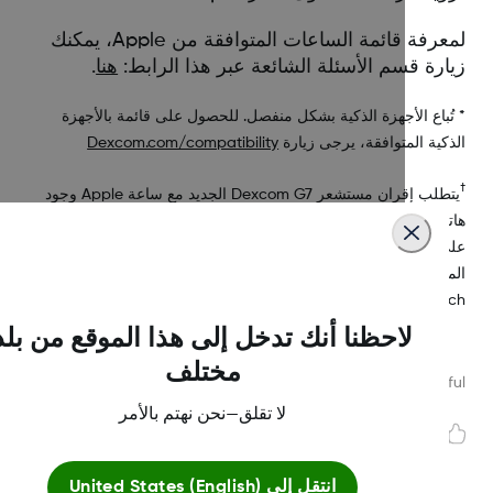
لمعرفة قائمة الساعات المتوافقة من Apple، يمكنك
ارة قسم الأسئلة الشائعة عبر هذا الرابط:
هنا
.
ُباع الأجهزة الذكية بشكل منفصل. للحصول على قائمة بالأجهزة
كية المتوافقة، يرجى زيارة
Dexcom.com/compatibility
يتطلب إقران مستشعر Dexcom G7 الجديد مع ساعة Apple وجود
ف ذكي متوافق. يجب أن يكون هاتف المستخدمين الذين يعتمدون
على Dexcom G7 دائمًا على بُعد 6 أمتار للاستفادة من ميزة
شاركة/المتابعة. علمًا بأن ميزة المشاركة/المتابعة غير متوفرة مع
Apple W بمفردها.
لاحظنا أنك تدخل إلى هذا الموقع من بلد
مختلف
Was this article helpf
لا تقلق—نحن نهتم بالأمر
انتقل إلى
United States (English)