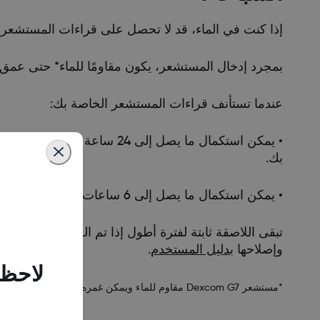
إذا كنت في الماء، قد لا تحصل على قراءات المستشعر 
بمجرد إدخال المستشعر، يكون مقاومًا للماء* حتى عمق 2.4 متر. يمكنك السباحة والاستحمام وأخذ حمام مع وجود المستشعر
عندما تستأنف قراءات المستشعر الخاصة بك:
• يمكن استكمال ما يصل إلى 4
بك.
• يمكن استكمال ما يصل إلى 6 ساعات من قراءات المستشعر الفائتة على الرسم البياني للاتجاه في تطبيق الساعة.
تبقى اللاصقة ثابتة لفترة أطول إذا تم الحفاظ عليها 
وإصلاحها
بدليل المستخدم
.
لاحظن
*مستشعر Dexcom G7 مقاوم للماء ويمكن غمره تحت الماء بعمق يصل إلى 2.4 متر لمدة تصل إلى 24 ساعة دون حدوث عطل عند تركيبه بشكل صحيح.