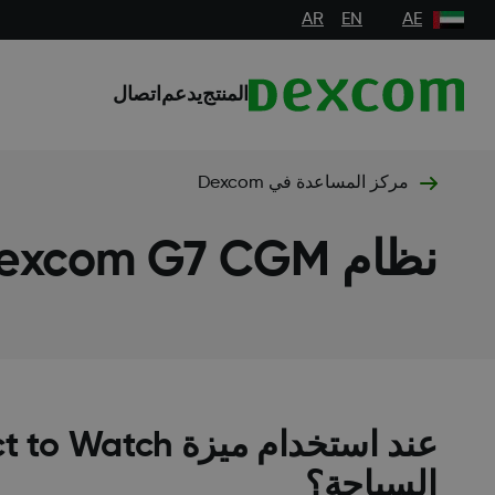
AR
EN
AE
المنتج
يدعم
اتصال
مركز المساعدة في Dexcom
نظام Dexcom G7 CGM
السباحة؟