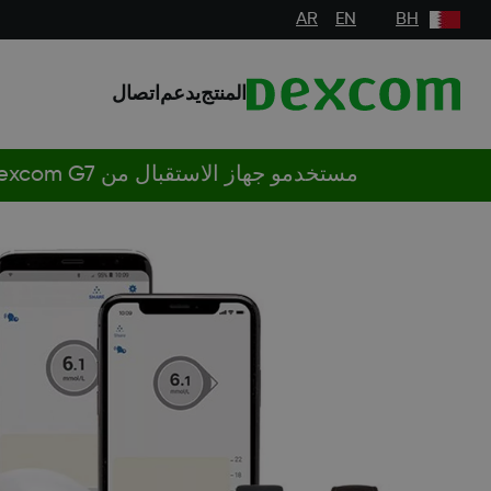
AR
EN
BH
المنتج
يدعم
اتصال
مستخدمو جهاز الاستقبال من Dexcom G7، أو Dexcom ONE، أو Dexcom ONE+: إخطار السلامة الميدانية