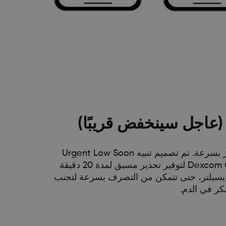
ي بعض الأحيان، تنخفض مستويات الجلوكوز بسرعة. تم تصميم تنبيه Urgent Low Soon
(عاجل سينخفض قريبًا) الجديد من خلال Dexcom G6 لتوفير تحذير مسبق لمدة 20 دقيقة
وصولك إلى مستوى 55 مجم/ديسيلتر، حتى تتمكن من التصرف بسرعة لتجنب
ر في الدم.