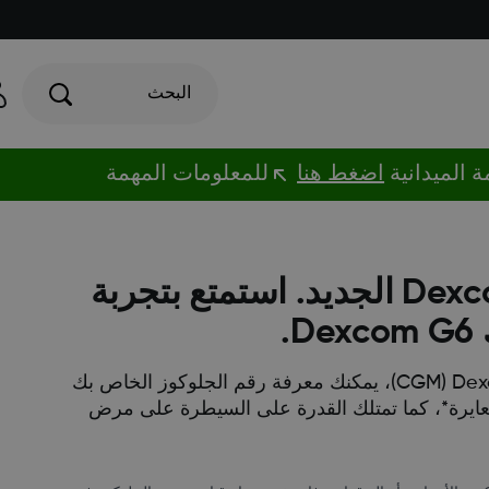
البحث
اضغط هنا
للمعلومات المهمة
تقديم نظام Dexcom G6 CGM الجديد. استمتع بتجربة
.
مع نظام مراقبة الجلوكوز المستمر Dexcom G6 (‏CGM)، يمكنك معرفة رقم الجلوكوز الخاص بك
لمعايرة*، كما تمتلك القدرة على السيطرة على مرض