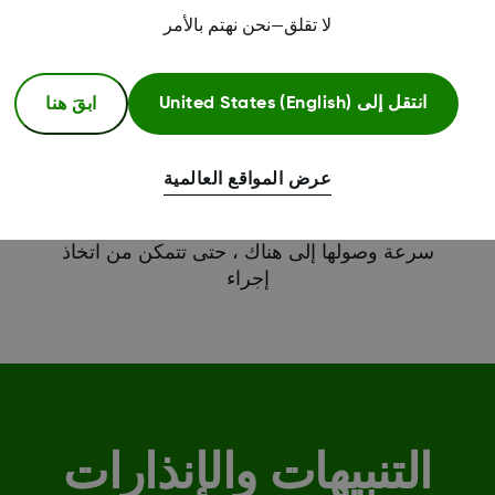
لا تقلق—نحن نهتم بالأمر
ابقَ هنا
انتقل إلى
United States (English)
قراءات الجلوكوز على
جهازك الذكي
عرض المواقع العالمية
بنظرة سريعة على الخاص بك
الجهاز الذكي
، راجع إلى أين تتجه مستويات الجلوكوز ومدى
سرعة وصولها إلى هناك ، حتى تتمكن من اتخاذ
إجراء
التنبيهات والإنذارات