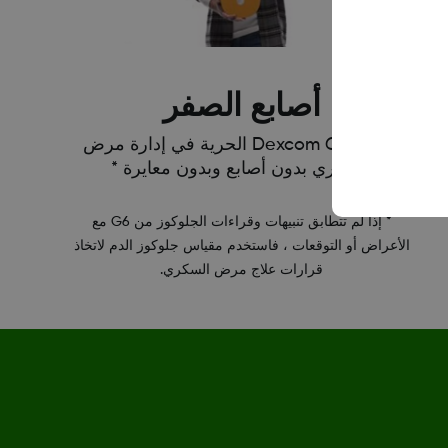
أصابع الصفر
يمنحك Dexcom G6 الحرية في إدارة مرض
السكري بدون أصابع وبدون معايرة *
* إذا لم تتطابق تنبيهات وقراءات الجلوكوز من G6 مع
الأعراض أو التوقعات ، فاستخدم مقياس جلوكوز الدم لاتخاذ
قرارات علاج مرض السكري.