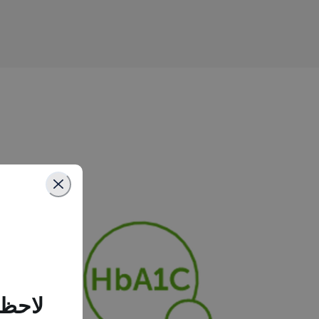
لاحظن