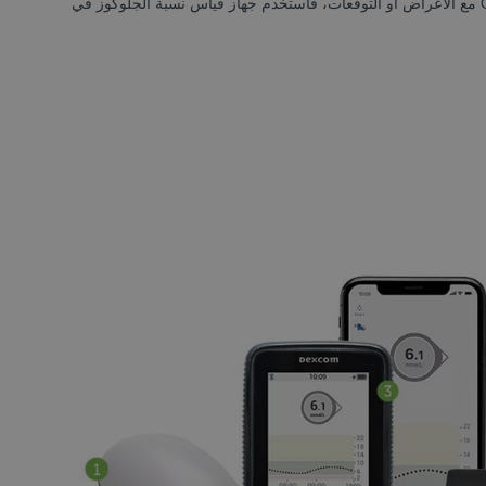
*إذا لم تتطابق تنبيهات وقراءات مستوى الجلوكوز من G6 مع الأعراض أو التوقعات، فاستخدم جهاز قياس نسبة الجلوكوز في