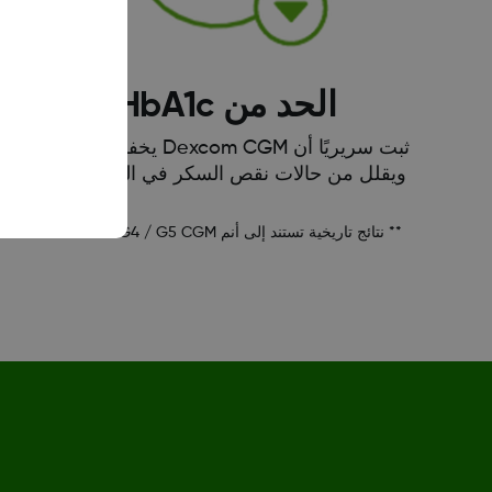
الحد من HbA1c
ثبت سريريًا أن Dexcom CGM يخفض HbA1c
ويقلل من حالات نقص السكر في الدم ** †† .
** نتائج تاريخية تستند إلى أنم Dexcom G4 / G5 CGM.