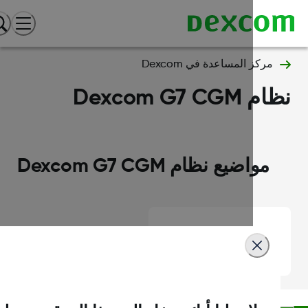
مركز المساعدة في Dexcom
 Dexcom G7 CGM
مواضيع نظام Dexcom G7 CGM
الساعات الذكية وملحقاتها