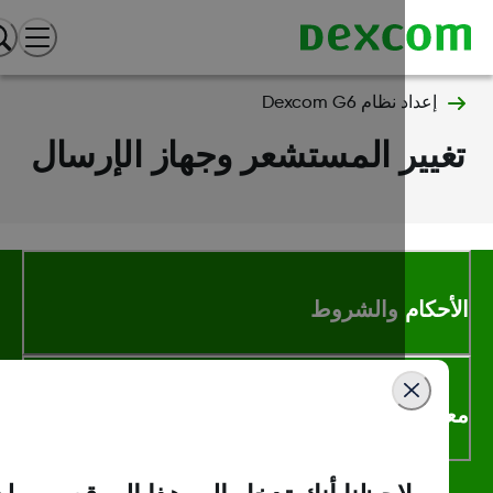
إعداد نظام Dexcom G6
يير المستشعر وجهاز الإرسال
أحكام والشروط
لومات اكثر