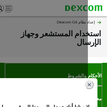
إعداد نظام Dexcom G6
ستخدام المستشعر وجهاز
إرسال
أحكام والشروط
لومات اكثر