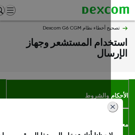
تصحيح أخطاء نظام Dexcom G6 CGM
ستخدام المستشعر وجهاز
إرسال
أحكام والشروط
لومات اكثر