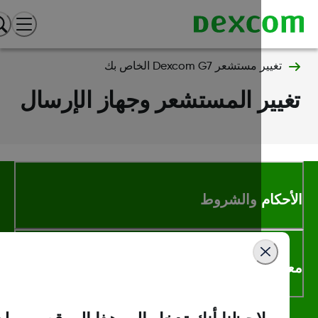
تغيير مستشعر Dexcom G7 الخاص بك
يير المستشعر وجهاز الإرسال
أحكام والشروط
لومات اكثر