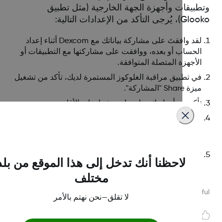
طبيقات وأجهزة الجهة الخارجية (مثل تطبيق
جى التأكد من الإعدادات التالية:
لقد وافقتَ على مشاركة بياناتك مع Dexcom أثناء إعداد
الحساب أو بعده، ووافقت على مشاركتها مع التطبيقات أو
الأجهزة المتصلة المتوافقة.
في تطبيق مراقبة الغلوكوز المستمرة لديك، تأكد من تشغيل
ميزة Share "المشاركة".
تأكد من أن لديك متابع واحد نشط على الأقل.
لقد سمحت لـ Dexcom Clarity و/أو تطبيق الجهة الخارجية
لتلقي بيانات مراقبة الغلوكوز المستمرة من Dexcom
الخاصة بك.
لديك اتصال نشط بالإنترنت على هاتفك.
لاحظنا أنك تدخل إلى هذا الموقع من بلد
مختلف
Was this article helpf
لا تقلق—نحن نهتم بالأمر