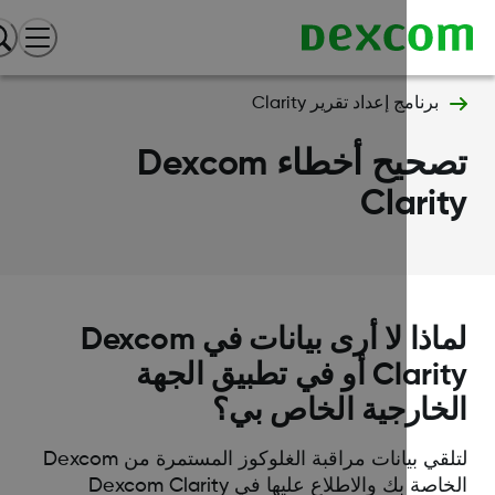
برنامج إعداد تقرير Clarity
تصحيح أخطاء Dexcom
Clari
لماذا لا أرى بيانات في Dexcom
Clarity أو في تطبيق الجهة
خارجية الخاص بي؟
لتلقي بيانات مراقبة الغلوكوز المستمرة من Dexcom
الخاصة بك والاطلاع عليها في Dexcom Clarity