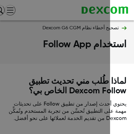
تصحيح أخطاء نظام Dexcom G6 CGM
خدام Follow App
اذا طُلب مني تحديث تطبيق
Dexcom Foll الخاص بي؟
يحتوي أحدث إصدار من تطبيق Follow على تحديثات
مة على التطبيق تُحسِّن من تجربة المستخدم وتُمكِّن
قديم الخدمة لعملائها على نحو أفضل.