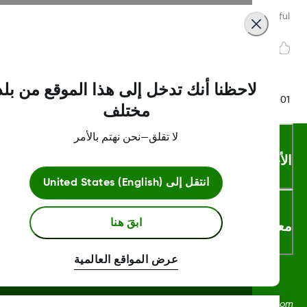
Was this article helpf
لاحظنا أنك تدخل إلى هذا الموقع من بلد
LBL021895 Rev
مختلف
لا تقلق—نحن نهتم بالأمر
أحكام والشروط
انتقل إلى
United States (English)
ابقَ هنا
لومات اكثر
عرض المواقع العالمية
Dexcom، وDexcom Clarity، وDexcom Follow، وDexcom One،