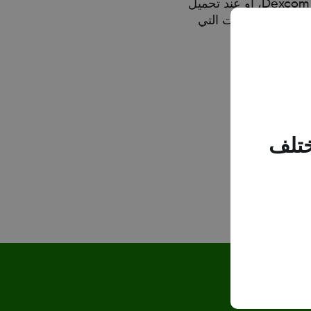
أي حدث يدخل في CGM سوف يظهر على رسومات Dexcom Clarity عند تحديث بياناتك من Dexcom Mobile CGM System، أو عند تحميل
تدريب" في الساعة 17:00 في 5 يونيو، سوف يظهر على كل الرسومات التي
ختلف