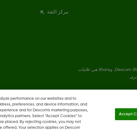
مركز الثقة
Dexcom، وDexcom Clarity، وDexcom Follow، وDexcom One، وDexcom Share، وShare هي علامات
خرى.
nalyze performance on our websites and to
ddress, preferences, and device information, and
 experience and for Dexcom’s marketing purposes,
Accept C
nalytics partners. Select “Accept Cookies” to
 are placed. By rejecting cookies, you may not
 be offered. Your selection applies on Dexcom