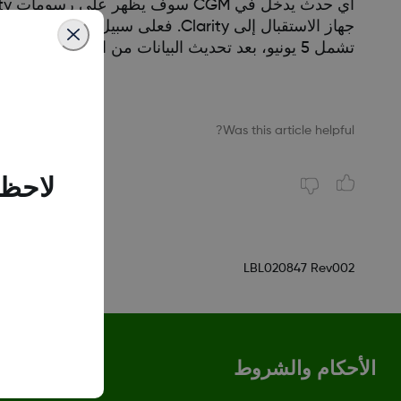
تشمل 5 يونيو، بعد تحديث البيانات من السحابة (بعد نحو 3 ساعات من إدخال الحدث) أو بعد تحميل جهاز الاستقبال لتلك المدة الزمنية.
Was this article helpful?
لاحظن
LBL020847 Rev002
الأحكام والشروط