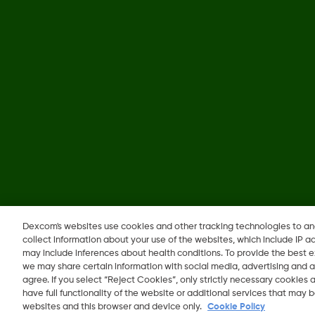
©
2026 © Dexcom, Inc. جميع الحقوق محفوظة.
Dexcom's websites use cookies and other tracking technologies to a
collect information about your use of the websites, which include IP a
may include inferences about health conditions. To provide the best
we may share certain information with social media, advertising and a
agree. If you select “Reject Cookies”, only strictly necessary cookies
have full functionality of the website or additional services that may
websites and this browser and device only.
Cookie Policy