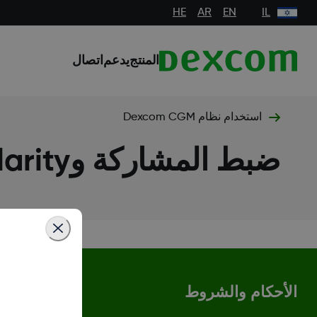
HE
AR
EN
IL
المنتج
يدعم
اتصال
استخدام نظام Dexcom CGM
ضبط المشاركة وDexcom Clarity
الأحكام والشروط