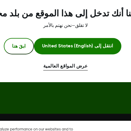
مركز الثقة
ا أنك تدخل إلى هذا الموقع من بلد م
لا تقلق—نحن نهتم بالأمر
ابقَ هنا
انتقل إلى
United States (English)
عرض المواقع العالمية
Dexcom، وDexcom Clarity، وDexcom Follow، وDexcom One، وDexcom Share، وShare هي علامات
خرى.
nalyze performance on our websites and to