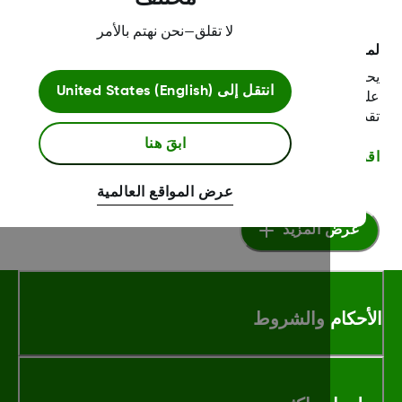
لا تقلق—نحن نهتم بالأمر
ا طُلب مني تحديث تطبيق Dexcom Follow الخاص بي؟
يحتوي أحدث إصدار من تطبيق Follow على تحديثات مهمة
انتقل إلى
United States (English)
على التطبيق تُحسِّن من تجربة المستخدم وتُمكِّن Dexcom من
يم الخدمة لعملائها على نحو أفضل.
ابقَ هنا
أ أكثر
عرض المواقع العالمية
عرض المزيد
أحكام والشروط