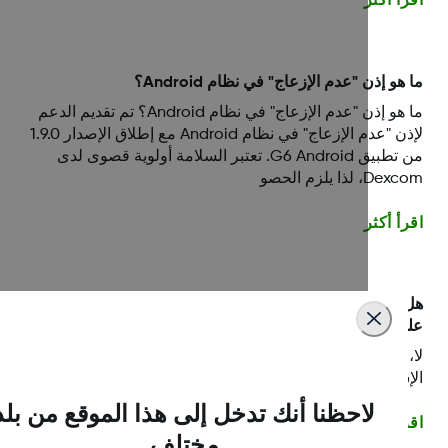
أ أكثر
هو إذن "عدم الإزعاج" في نظام Android؟
ما هو إذن "عدم الإزعاج" في نظام Android؟ تم تقديم الدعم
لإذن "عدم الإزعاج" في نظام Android مع إطلاق الإصدار 1.9.0
من تطبيق G6 Android. تعتبر السلامة أولوية قصوى لدى
، لذا يلزم الحصو
أ أكثر
سأتلقى أصوات الإشعارات إذا كان جهازي الذكي صامتًا، أو
 وضع الاهتزاز أو مضبوطًا على إعداد ”عدم الإزعاج“؟
 يجب أن يكون صوت جهازك الذكي مفعلاً لتتلقى أصوات
شعارات.
لاحظنا أنك تدخل إلى هذا الموقع من بلد
أ أكثر
مختلف