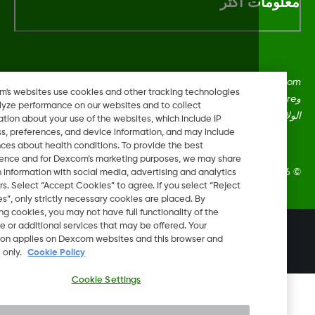
لومات اكثر
Dexcom، وDexcom Clarity، وDexcom Follow، وDexcom One،
Dexcom's websites use cookies and other tracking technologies
وDexcom Share، وShare هي علامات تجارية أو علامات مُسجلة في
to analyze performance on our websites and to collect
ايات المتحدة وقد تكون كذلك في بلدان أخرى.
information about your use of the websites, which include IP
address, preferences, and device information, and may include
inferences about health conditions. To provide the best
experience and for Dexcom’s marketing purposes, we may share
Dexcom, In. جميع الحقوق محفوظة.
certain information with social media, advertising and analytics
partners. Select “Accept Cookies” to agree. If you select “Reject
Cookies”, only strictly necessary cookies are placed. By
rejecting cookies, you may not have full functionality of the
website or additional services that may be offered. Your
تغيير المنطقة
selection applies on Dexcom websites and this browser and
IL
device only.
Cookie Policy
Cookie Settings