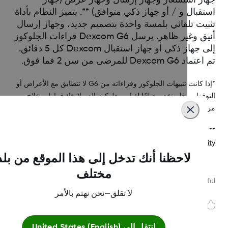
قبال و / أو جهاز ذكي متوافق) **. يتميز النظام بأداة
بيت تلقائي بلمسة واحدة بتصميم جديد، وجهاز إرسال
أنيق وغير ظاهر. يرسل Dexcom G6 قراءات الجلوكوز
إلى جهاز ذكي أو جهاز استقبال Dexcom كل 5 دقائق.
Dexcom G6 للمرضى من سن 2 فما فوق.
*إذا كانت تنبيهات الجلوكوز وقراءاته من G6 لا تتطابق مع الأعراض أو
وقعات، فاستخدم جهازًا لقياس جلوكوز الدم لاتخاذ قرارات علاج
ض السكري.
لعرض أحدث الأجهزة المدعومة، قم بزيارة
http://www.dexcom.com/compatibil
لاحظنا أنك تدخل إلى هذا الموقع من بلد
مختلف
Was this article helpf
لا تقلق—نحن نهتم بالأمر
انتقل إلى
United States (English)