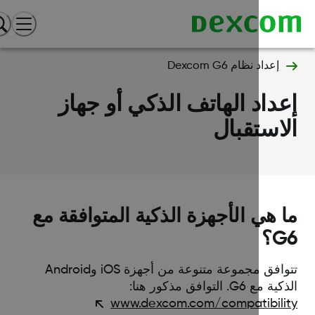
إعداد نظام Dexcom G6
داد الهاتف الذكي أو جهاز
استقبال
 هي الأجهزة الذكية المتوافقة مع
؟
تتوافق مجموعة متنوعة من أجهزة iOS وAndroid
مع G6. التوافق مذكور هنا:
www.dexcom.com/compatibili