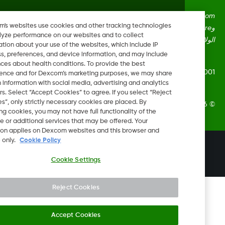
Dexcom، وDexcom Clarity، وDexcom Follow، وDexcom One،
Dexcom's websites use cookies and other tracking technologies
وDexcom Share، وShare هي علامات تجارية أو علامات مُسجلة في
to analyze performance on our websites and to collect
ايات المتحدة وقد تكون كذلك في بلدان أخرى.
information about your use of the websites, which include IP
address, preferences, and device information, and may include
inferences about health conditions. To provide the best
LBL016698 Rev
experience and for Dexcom’s marketing purposes, we may share
certain information with social media, advertising and analytics
partners. Select “Accept Cookies” to agree. If you select “Reject
Cookies”, only strictly necessary cookies are placed. By
Dexcom, In. جميع الحقوق محفوظة.
rejecting cookies, you may not have full functionality of the
website or additional services that may be offered. Your
selection applies on Dexcom websites and this browser and
device only.
Cookie Policy
تغيير المنطقة
IL
Cookie Settings
Reject Cookies
Accept Cookies