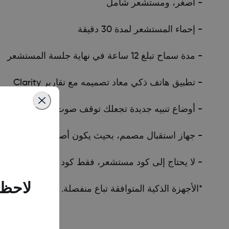
- أصغر، ومستشعر شامل
- إحماء المستشعر لمدة 30 دقيقة
- مدة سماح تبلغ 12 ساعة في نهاية جلسة المستشعر
- تطبيق هاتف ذكي معاد تصميمه مع تقارير Clarity
- أوضاع تنبيه جديدة تجعلك توقف صوت كل التنبيهات لمدة تص
- جهاز استقبال مصمم، بحيث يكون أصغر (مقارنة مع Dexcom G6)، مع عرض أكثر حيوية
- لا يحتاج إلى كود مستشعر، فقط كود اقتران من 4 أرقام على كل مطباق Dexcom G7 جديد
لاحظن
*الأجهزة الذكية المتوافقة تباع منفصلة. لعرض قائمة بالأ