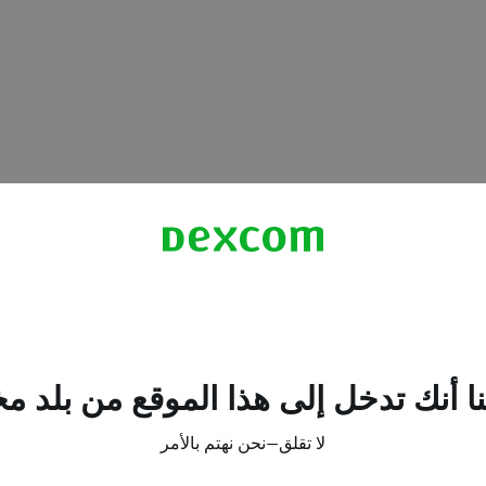
ل إلى 6 ساعات
ا أنك تدخل إلى هذا الموقع من بلد م
جهزة الذكية المتوافقة، الرجاء زيارة:
om.com/compatibility
لا تقلق—نحن نهتم بالأمر