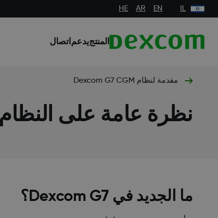
HE
AR
EN
IL
المنتج
يدعم
اتصال
مقدمة لنظام Dexcom G7 CGM
نظرة عامة على النظام
ما الجديد في Dexcom G7؟