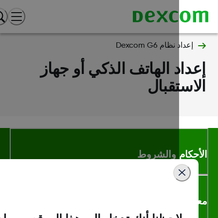
إعداد نظام Dexcom G6
داد الهاتف الذكي أو جهاز
استقبال
أحكام والشروط
لومات اكثر