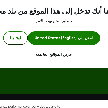
مركز الثقة
ا أنك تدخل إلى هذا الموقع من بلد م
لا تقلق—نحن نهتم بالأمر
ابقَ هنا
انتقل إلى
United States (English)
عرض المواقع العالمية
Dexcom، وDexcom Clarity، وDexcom Follow، وDexcom One، وDexcom Share، وShare هي علامات
خرى.
nalyze performance on our websites and to