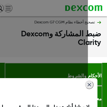
تصحيح أخطاء نظام Dexcom G7 CGM
ضبط المشاركة وDexcom
Clari
أحكام والشروط
لومات اكثر