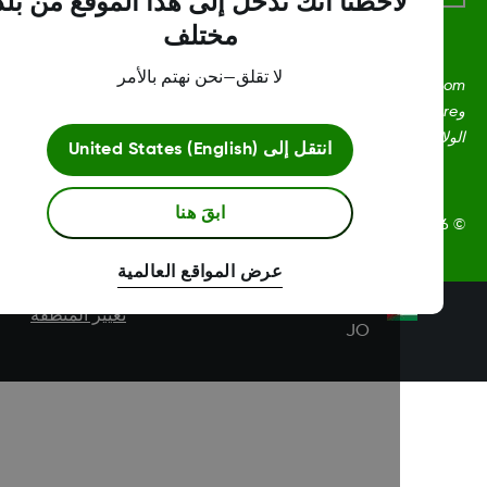
لاحظنا أنك تدخل إلى هذا الموقع من بلد
مختلف
لا تقلق—نحن نهتم بالأمر
Dexcom، وDexcom Clarity، وDexcom Follow، وDexcom One،
وDexcom Share، وShare هي علامات تجارية أو علامات مُسجلة في
ايات المتحدة وقد تكون كذلك في بلدان أخرى.
انتقل إلى
United States (English)
ابقَ هنا
Dexcom, In. جميع الحقوق محفوظة.
عرض المواقع العالمية
تغيير المنطقة
JO