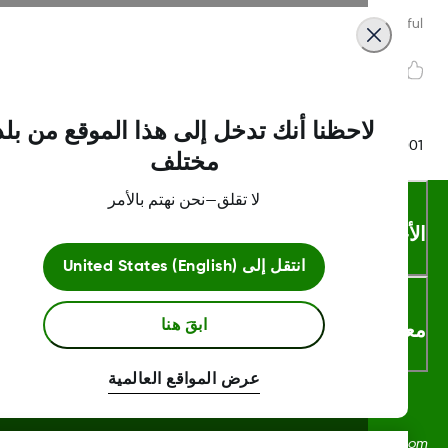
Was this article helpf
لاحظنا أنك تدخل إلى هذا الموقع من بلد
LBL016375 Rev
مختلف
لا تقلق—نحن نهتم بالأمر
أحكام والشروط
انتقل إلى
United States (English)
ابقَ هنا
لومات اكثر
عرض المواقع العالمية
Dexcom، وDexcom Clarity، وDexcom Follow، وDexcom One،