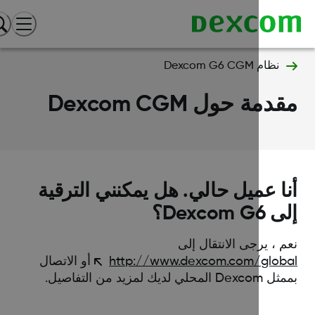
نظام Dexcom G6 CGM
دمة حول Dexcom CGM
ا عميل حالي. هل يمكنني الترقية
Dexcom G؟
 ، يرجى الانتقال إلى
http://www.dexcom.com/glob
أو الاتصال
لمحلي لديك لمزيد من التفاصيل.