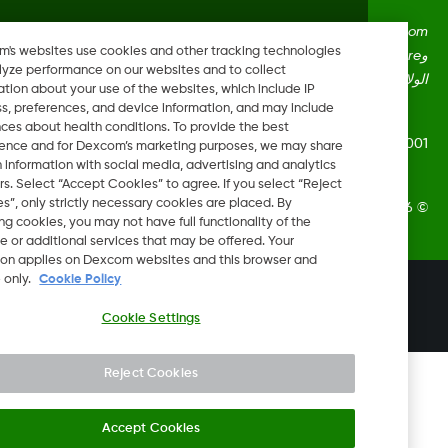
Dexcom، وDexcom Clarity، وDexcom Follow، وDexcom One،
Dexcom's websites use cookies and other tracking technologies
وDexcom Share، وShare هي علامات تجارية أو علامات مُسجلة في
to analyze performance on our websites and to collect
ايات المتحدة وقد تكون كذلك في بلدان أخرى.
information about your use of the websites, which include IP
address, preferences, and device information, and may include
inferences about health conditions. To provide the best
LBL016375 Rev
experience and for Dexcom’s marketing purposes, we may share
certain information with social media, advertising and analytics
partners. Select “Accept Cookies” to agree. If you select “Reject
Cookies”, only strictly necessary cookies are placed. By
Dexcom, In. جميع الحقوق محفوظة.
rejecting cookies, you may not have full functionality of the
website or additional services that may be offered. Your
selection applies on Dexcom websites and this browser and
device only.
Cookie Policy
تغيير المنطقة
JO
Cookie Settings
Reject Cookies
Accept Cookies