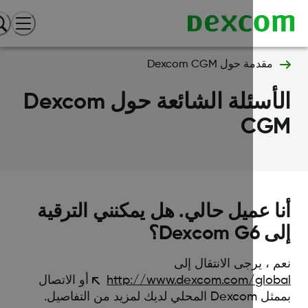
مقدمة حول Dexcom CGM
الأسئلة الشائعة حول Dexcom
CG
ا عميل حالي. هل يمكنني الترقية
Dexcom G؟
 ، يرجى الانتقال إلى
http://www.dexcom.com/glob
أو الاتصال
لمحلي لديك لمزيد من التفاصيل.