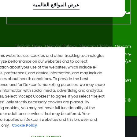
عرض المواقع العالمية
لومات اكثر
Dexcom، وDexcom Clarity، وDexcom Follow، وDexcom One،
وDexcom Share، وShare هي علامات تجارية أو علامات مُسجلة في
Dexcom's websites use cookies and other tracking technologies
ايات المتحدة وقد تكون كذلك في بلدان أخرى.
to analyze performance on our websites and to collect
information about your use of the websites, which include IP
address, preferences, and device information, and may include
inferences about health conditions. To provide the best
LBL-1002
experience and for Dexcom’s marketing purposes, we may share
certain information with social media, advertising and analytics
partners. Select “Accept Cookies” to agree. If you select “Reject
Dexcom, In. جميع الحقوق محفوظة.
Cookies”, only strictly necessary cookies are placed. By
rejecting cookies, you may not have full functionality of the
website or additional services that may be offered. Your
selection applies on Dexcom websites and this browser and
تغيير المنطقة
device only.
Cookie Policy
JO