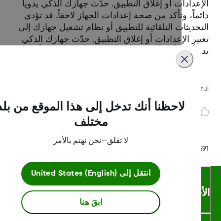
عدادات أو إغلاق التطبيق. حدّث جهازك الذكي يدوياً
ماً، وتأكد من صحة إعدادات الجهاز لاحقاً. قد تؤدي
تحديثات التلقائية للتطبيق أو نظام تشغيل جهازك إلى
يير الإعدادات أو إغلاق التطبيق. حدّث جهازك الذكي
ياً دائماً، وتأكد من صحة إعدادات الجهاز لاحقاً.
Was this article helpf
لاحظنا أنك تدخل إلى هذا الموقع من بلد
مختلف
لا تقلق—نحن نهتم بالأمر
LBL-1002
انتقل إلى
United States (English)
أحكام والشروط
ابقَ هنا