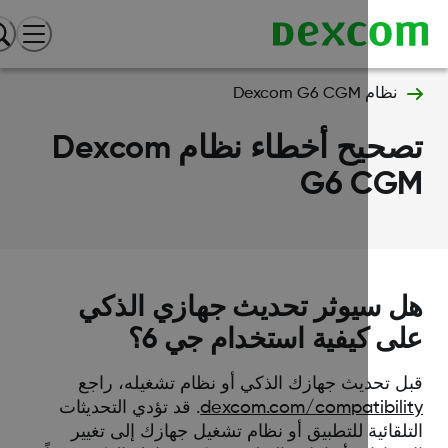
نظام Dexcom G6 CGM
تصحيح أخطاء نظام Dexcom
G6 CG
 سيوثر تحديث جهازي الذكي
ى كيفية استخدام جي 6؟
ل تحديث جهازك الذكي أو نظام تشغيله، راجع
dexcom.com/compatibili
. قد تؤدي التحديثات
لقائية للتطبيق أو نظام تشغيل جهازك إلى تغيير