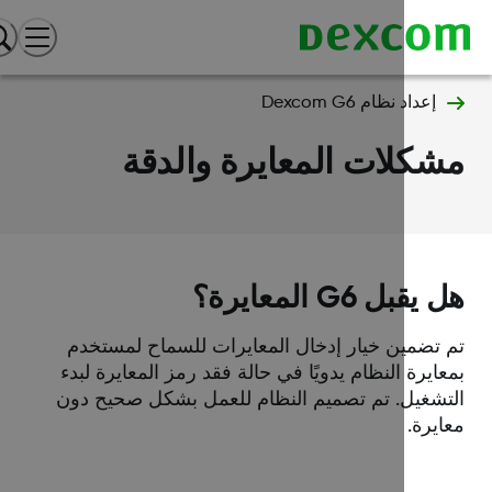
إعداد نظام Dexcom G6
كلات المعايرة والدقة
قبل G6 المعايرة؟
 تضمين خيار إدخال المعايرات للسماح لمستخدم
ايرة النظام يدويًا في حالة فقد رمز المعايرة لبدء
تشغيل. تم تصميم النظام للعمل بشكل صحيح دون
يرة.