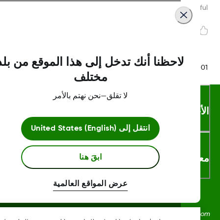
Was this article helpf
لاحظنا أنك تدخل إلى هذا الموقع من بلد
LBL016375 Rev
مختلف
لا تقلق—نحن نهتم بالأمر
أحكام والشروط
انتقل إلى
United States (English)
لومات اكثر
ابقَ هنا
عرض المواقع العالمية
Dexcom، وDexcom Clarity، وDexcom Follow، وDexcom One،