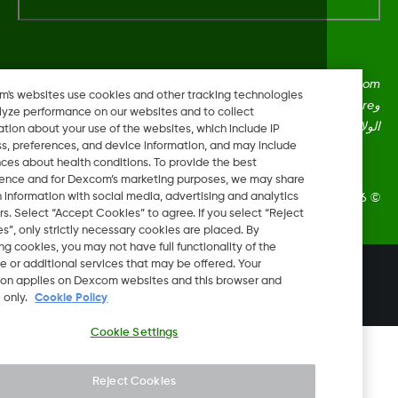
Dexcom، وDexcom Clarity، وDexcom Follow، وDexcom One،
Dexcom's websites use cookies and other tracking technologies
وDexcom Share، وShare هي علامات تجارية أو علامات مُسجلة في
to analyze performance on our websites and to collect
ايات المتحدة وقد تكون كذلك في بلدان أخرى.
information about your use of the websites, which include IP
address, preferences, and device information, and may include
inferences about health conditions. To provide the best
experience and for Dexcom’s marketing purposes, we may share
certain information with social media, advertising and analytics
Dexcom, In. جميع الحقوق محفوظة.
partners. Select “Accept Cookies” to agree. If you select “Reject
Cookies”, only strictly necessary cookies are placed. By
rejecting cookies, you may not have full functionality of the
website or additional services that may be offered. Your
تغيير المنطقة
selection applies on Dexcom websites and this browser and
KW
device only.
Cookie Policy
Cookie Settings
Reject Cookies