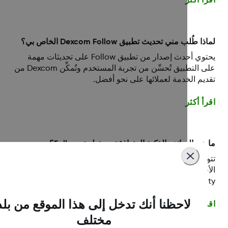
أ أكثر
ا طُلب مني تحديث تطبيق Dexcom Follow الخاص بي؟
يحتوي أحدث إصدار من تطبيق Follow على تحديثات مهمة
على التطبيق تُحسِّن من تجربة المستخدم وتُمكِّن Dexcom من
يم الخدمة لعملائها على نحو أفضل.
أ أكثر
هي الهواتف الذكية المتوافقة مع تطبيق Follow؟
تتوافق أنظمة iOS وAndroid مع برامج المتابعين. لعرض أحدث
جهزة المدعومة، قم بزيارة
http://www.dexcom.com/compatibili
لاحظنا أنك تدخل إلى هذا الموقع من بلد
أ أكثر
مختلف