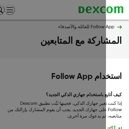
Follow App للعائلة والأصدقاء
مشاركة مع المتابعين
خدام Follow App
 أتابع باستخدام جهازي الذكي الجديد؟
إذا كنت تغير جهازك الذكي، فحينها ثبِّت تطبيق Dexcom
Follow على جهازك الجديد. يجب أن يقوم المشارك بإزالتك من
بعيه، ثم يدعوك مرة أخرى.