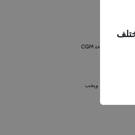
ختلف
عندما تكون هناك قراءة متاحة، يمكنك تنشيط Siri باستخدام العبارة المختارة (انظر إرشادات إعداد العبارة أعلاه) ويجب عليها قراءة قراءة CGM
هذه ميزة اختيارية يجب إعدادها من خلال معالج إعداد Siri في تطبيق Dexcom G6. لاستخدام هذه الميزة، يجب تمكين Siri على هاتفك ويجب