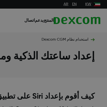
AR
EN
KW
المنتج
يدعم
اتصال
استخدام نظام Dexcom CGM
إعداد ساعتك الذكية ومل
كيف أقوم بإعداد Siri على تطبيق G6؟