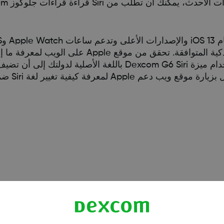
الخاص بك بعد، فسيتم إرشادك للقيام بذلك أولاً.
تنشيط المهمة. نوصي بعبارة "ما مستوى الجلوكوز لدي؟"