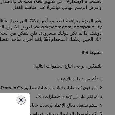
وعرض الرسم البياني مباشرةً على شاشة القفل.
هذه الميزة متوافقة فقط مع أجهزة iOS التي تعمل بنظام iOS 13 والإصدارات الأعلى وتدعم ساعات Apple Watch وwatchOS. تفضل بزيارة
www.dexcom.com/compatibility
ذلك الحين، يمكنك استخدام Siri بلغة أخرى متاحة. تفضل بزيارة موقع ويب دعم Apple لمعرفة كيفية تغيير لغة Siri ضمن إعدادات هاتفك.
تنشيط Siri
للتمكين، يرجى اتباع الخطوات التالية:
تأكد من اتصالك بالإنترنت.
انقر فوق "اختصارات Siri" من إعدادات تطبيق Dexcom G6
3. انقر على زر "إعداد اختصارات Siri".
سيتم تشغيل معالج الإعداد لإرشادك خلال إعداد هذه الميزة. إذا لم تكن قد قمت بتمكين Siri على جهاز iOS 
اكتب أو سجل العبارة التي ترغب في استخدامها عندما تريد 