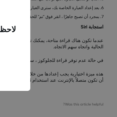
بعد إعداد العبارة الخاصة بك، سترى العبارة. هنا لديك خيار تحر
بمجرد أن تصبح جاهزًا ، انقر فوق "تم" للحفظ.
لاحظن
الحالية واتجاه سهم الاتجاه.
في حالة عدم توفر قراءة للجلوكوز ، سيُطلب منك التحقق من تطبيق Dexcom G6 للحصول عل
أن تكون متصلاً بالإنترنت عند استخدام Siri على الأجهزة التي تعمل بنظام iOS 13 - 14. يستجيب Siri فقط لصوتك والعبارة التي تختارها.
Was this article helpful?