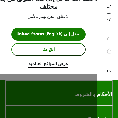
مختلف
*مستشعر Dexcom G7 مقاوم للماء ويمكن غمره تحت الماء بعمق
يصل إلى 2.4 متر لمدة تصل إلى 24 ساعة دون حدوث عطل عند
لا تقلق—نحن نهتم بالأمر
يبه بشكل صحيح.
انتقل إلى
United States (English)
Was this article helpf
ابقَ هنا
عرض المواقع العالمية
MAT-18
أحكام والشروط