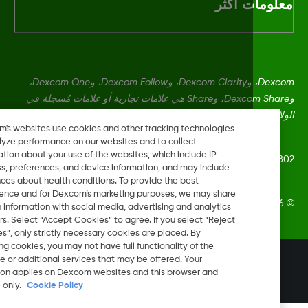
لومات اكثر
Dexcom، وDexcom Clarity، وDexcom Follow، وDexcom One،
وDexcom Share، وShare هي علامات تجارية أو علامات مُسجلة في
ايات المتحدة وقد تكون كذلك في بلدان أخرى.
Dexcom's websites use cookies and other tracking technologies
to analyze performance on our websites and to collect
information about your use of the websites, which include IP
MAT-1
address, preferences, and device information, and may include
inferences about health conditions. To provide the best
experience and for Dexcom’s marketing purposes, we may share
Dexcom, In. جميع الحقوق محفوظة.
certain information with social media, advertising and analytics
partners. Select “Accept Cookies” to agree. If you select “Reject
Cookies”, only strictly necessary cookies are placed. By
rejecting cookies, you may not have full functionality of the
website or additional services that may be offered. Your
تغيير المنطقة
KW
selection applies on Dexcom websites and this browser and
device only.
Cookie Policy