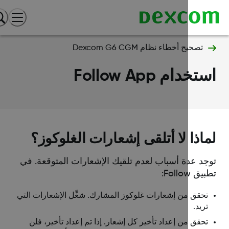
تصحيح أخطاء نظام Dexcom G6 CGM
خدام Follow App
اذا لا أتلقى إشعارات الغلوكوز؟
جد عدة أسباب لعدم تلقيك الإشعارات المتوقعة. في
ق Follow:
تحقق من إشعارات غلوكوز المشارك. شغِّل الإشعارات التي
تريد.
تحقق من إعداد تأخير كل إشعار. إذا تم إعداد تأخير، فلن