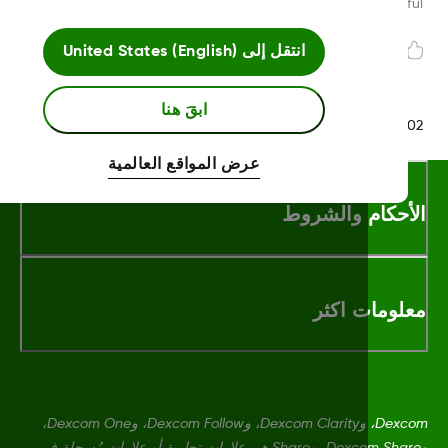
Was this article helpf
انتقل إلى
United States (English)
ابقَ هنا
LBL020847 Rev0
عرض المواقع العالمية
أحكام والشروط
لومات اكثر
Dexcom، وDexcom Clarity، وDexcom Follow، وDexcom One،
وDexcom Share، وShare هي علامات تجارية أو علامات مُسجلة في