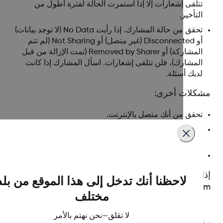
تتلقى إشعارات إلا إذا استمرت الحالة لفترة أطول من
التأخير.
تحقق من حالة المشارك. إذا رأيت No Data (لا توجد بيانات)
أو Disconnected (غير متصل) أو Not Sharing (لم تتم
المشاركة) أو Removed by Sharer (تمت الإزالة من قبل
المشارك)، فلن تتلقى إشعارات. اسأل المشارك إذا كانت
لديك أسئلة.
كلات أخرى:
تحقق من أنك متصل بالإنترنت.
افتح الإعدادات، ثم الإشعارات. ابحث عن تطبيق Follow في
قائمة التطبيقات وشغِّل الإشعارات.
ربما يكون خادم Dexcom معطلاً.
ا كنت لا تزال تواجه مشكلات، فاتصل على ممثل
لاحظنا أنك تدخل إلى هذا الموقع من بلد
De المحلي.
مختلف
لا تقلق—نحن نهتم بالأمر