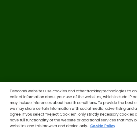
©
2026 Dexcom, Inc. جميع الحقوق محفوظة.
Dexcom's websites use cookies and other tracking technologies to a
collect information about your use of the websites, which include IP a
may include inferences about health conditions. To provide the best
we may share certain information with social media, advertising and a
agree. If you select “Reject Cookies”, only strictly necessary cookies
have full functionality of the website or additional services that may
websites and this browser and device only.
Cookie Policy