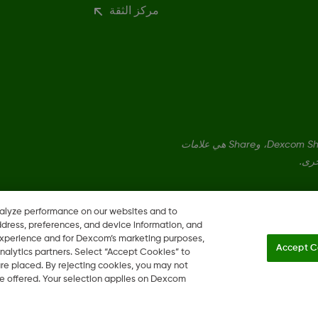
مركز الثقة
Dexcom، وDexcom Clarity، وDexcom Follow، وDexcom One، وDexcom Share، وShare هي علامات
خرى.
nalyze performance on our websites and to
ddress, preferences, and device information, and
 experience and for Dexcom’s marketing purposes,
Accept C
nalytics partners. Select “Accept Cookies” to
 are placed. By rejecting cookies, you may not
 be offered. Your selection applies on Dexcom