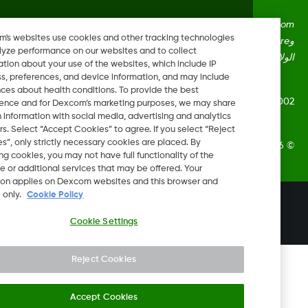
Dexcom، وDexcom Clarity، وDexcom Follow، وDexcom One،
Dexcom's websites use cookies and other tracking technologies
وDexcom Share، وShare هي علامات تجارية أو علامات مُسجلة في
to analyze performance on our websites and to collect
ايات المتحدة وقد تكون كذلك في بلدان أخرى.
information about your use of the websites, which include IP
address, preferences, and device information, and may include
inferences about health conditions. To provide the best
LBL020847 Rev
experience and for Dexcom’s marketing purposes, we may share
certain information with social media, advertising and analytics
partners. Select “Accept Cookies” to agree. If you select “Reject
Cookies”, only strictly necessary cookies are placed. By
Dexcom, In. جميع الحقوق محفوظة.
rejecting cookies, you may not have full functionality of the
website or additional services that may be offered. Your
selection applies on Dexcom websites and this browser and
device only.
Cookie Policy
تغيير المنطقة
KW
Cookie Settings
Reject Cookies
Accept Cookies