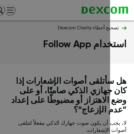
تصحيح أخطاء Dexcom Clarity
خدام Follow App
 سأتلقى أصوات الإشعارات إذا
ن جهازي الذكي صامتًا، أو على
ع الاهتزاز أو مضبوطًا على إعداد
دم الإزعاج“؟
، يجب أن يكون صوت جهازك الذكي مفعلاً لتتلقى
وات الإشعارات.