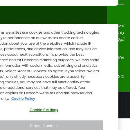
Dexcom، وDexcom Clarity، وDexcom Follow، وDexcom One،
وDexcom Share، وShare هي علامات تجارية أو علامات مُسجلة في
Dexcom's websites use cookies and other tracking technologies
to analyze performance on our websites and to collect
ايات المتحدة وقد تكون كذلك في بلدان أخرى.
information about your use of the websites, which include IP
address, preferences, and device information, and may include
inferences about health conditions. To provide the best
LBL014350 Rev
experience and for Dexcom’s marketing purposes, we may share
certain information with social media, advertising and analytics
partners. Select “Accept Cookies” to agree. If you select “Reject
Dexcom, In. جميع الحقوق محفوظة.
Cookies”, only strictly necessary cookies are placed. By
rejecting cookies, you may not have full functionality of the
website or additional services that may be offered. Your
selection applies on Dexcom websites and this browser and
device only.
Cookie Policy
تغيير المنطقة
LB
Cookie Settings
Reject Cookies