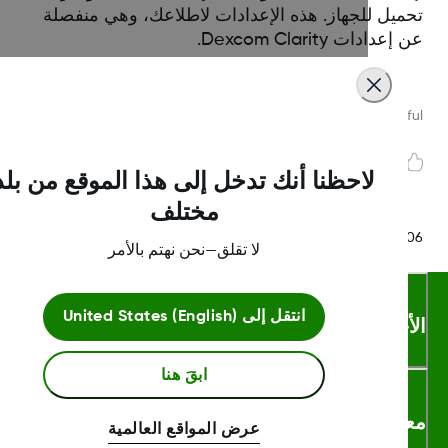
ميل للجهاز. هذه الإعدادات لاطلاعك، وهي منفصلة
دادات Dexcom Clarity.
Was this article helpf
لاحظنا أنك تدخل إلى هذا الموقع من بلد
مختلف
LBL014350 Rev0
لا تقلق—نحن نهتم بالأمر
انتقل إلى
United States (English)
أحكام والشروط
ابقَ هنا
لومات اكثر
عرض المواقع العالمية