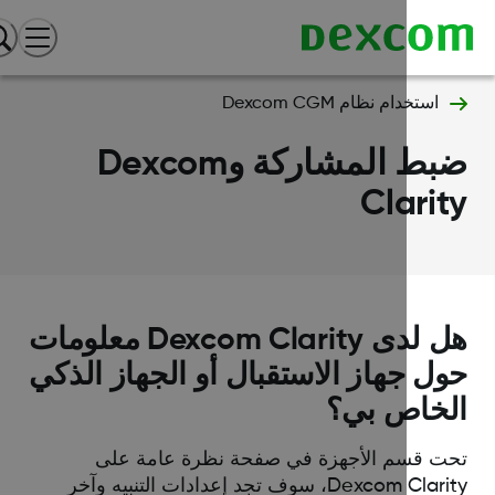
استخدام نظام Dexcom CGM
ضبط المشاركة وDexcom
Clari
هل لدى Dexcom Clarity معلومات
ل جهاز الاستقبال أو الجهاز الذكي
خاص بي؟
ت قسم الأجهزة في صفحة نظرة عامة على
Dexcom Clarity، سوف تجد إعدادات التنبيه وآخر