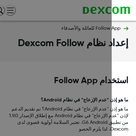
Follow App للعائلة والأصدقاء
اد نظام Dexcom Follow
خدام Follow App
هو إذن "عدم الإزعاج" في نظام Android؟
ما هو إذن "عدم الإزعاج" في نظام Android؟ تم تقديم الدعم
لإذن "عدم الإزعاج" في نظام Android مع إطلاق الإصدار 1.9.0
من تطبيق G6 Android. تعتبر السلامة أولوية قصوى لدى
، لذا يلزم الحصو