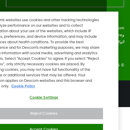
Dexcom's websites use cookies and other tracking technologies
to analyze performance on our websites and to collect
Dexcom، وDexcom Clarity، وDexcom Follow، وDexcom One،
information about your use of the websites, which include IP
وDexcom Share، وShare هي علامات تجارية أو علامات مُسجلة في
address, preferences, and device information, and may include
ايات المتحدة وقد تكون كذلك في بلدان أخرى.
inferences about health conditions. To provide the best
experience and for Dexcom’s marketing purposes, we may share
certain information with social media, advertising and analytics
partners. Select “Accept Cookies” to agree. If you select “Reject
Cookies”, only strictly necessary cookies are placed. By
Dexcom, In. جميع الحقوق محفوظة.
rejecting cookies, you may not have full functionality of the
website or additional services that may be offered. Your
selection applies on Dexcom websites and this browser and
device only.
Cookie Policy
تغيير المنطقة
LB
Cookie Settings
Reject Cookies
Accept Cookies