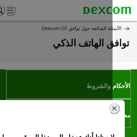
الأسئلة الشائعة حول توافق Dexcom G7
افق الهاتف الذكي
أحكام والشروط
لومات اكثر