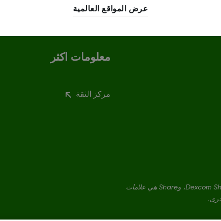
عرض المواقع العالمية
معلومات اكثر
مركز الثقة
Dexcom، وDexcom Clarity، وDexcom Follow، وDexcom One، وDexcom Share، وShare هي علامات
خرى.