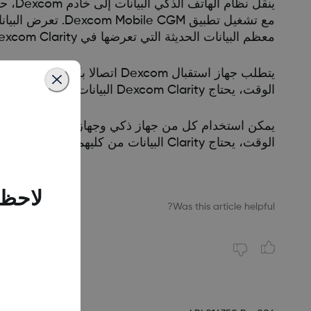
ينقل 
معظم البيانات الحديثة التي تعرضها في Dexcom Clarity، تظهر بعد 3 ساعات على الأقل.
يتطلب جهاز استقبال Dexcom ات
الوقت، يحتاج Dexcom Clarity البيانات من كليهما لتقديم إحصاءات دقيقة.
الوقت، يحتاج Clarity البيانات من كليهما لتقديم إحصاءات دقيقة.
لاحظن
Was this article helpful?