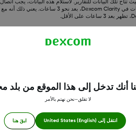
نظام الهاتف الذكي البيانات إلى خادم Dexcom، حيث تتاح تلك البيانات للتقارير. لاستلام هذه البيانا
مع تشغيل تطبيق Dexcom Mobile CGM. تعرض البيانات في excom Clarity
صالا بكمبيوتر لتحميل البيانات دوريا. في حالة استخدامك لهاتف ذكي لبعض الوق
يمكن استخدام كل من جهاز ذكي وجهاز استقبال لتقديم بيانات CGM. في حالة استخدامك لجهاز ذك
ا أنك تدخل إلى هذا الموقع من بلد م
لا تقلق—نحن نهتم بالأمر
ابقَ هنا
انتقل إلى
United States (English)