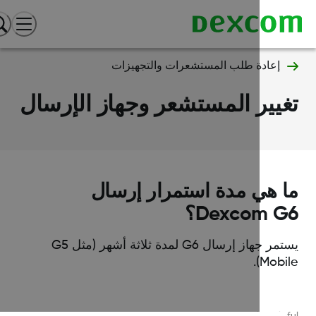
إعادة طلب المستشعرات والتجهيزات
يير المستشعر وجهاز الإرسال
 هي مدة استمرار إرسال
Dexcom ؟
يستمر جهاز إرسال G6 لمدة ثلاثة أشهر (مثل G5
Mobil
Was this article helpf