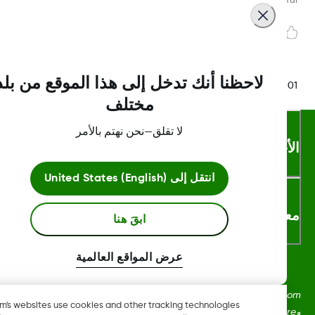
لاحظنا أنك تدخل إلى هذا الموقع من بلد
LBL016375 Rev
مختلف
لا تقلق—نحن نهتم بالأمر
أحكام والشروط
انتقل إلى
United States (English)
لومات اكثر
ابقَ هنا
عرض المواقع العالمية
Dexcom، وDexcom Clarity، وDexcom Follow، وDexcom One،
Dexcom's websites use cookies and other tracking technologies
وDexcom Share، وShare هي علامات تجارية أو علامات مُسجلة في