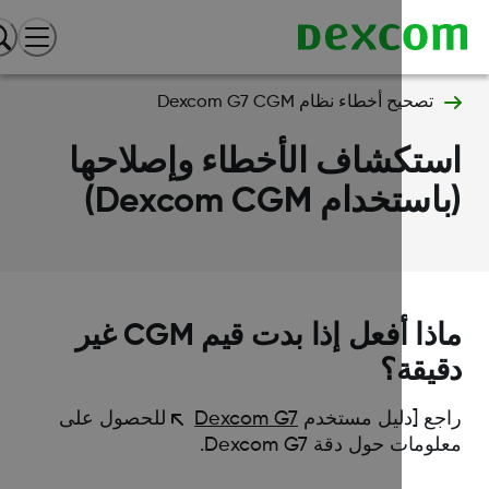
تصحيح أخطاء نظام Dexcom G7 CGM
تكشاف الأخطاء وإصلاحها
ستخدام Dexcom CGM)
ماذا أفعل إذا بدت قيم CGM غير
يقة؟
جع [دليل مستخدم
Dexcom G7
للحصول على
ومات حول دقة Dexcom G7.