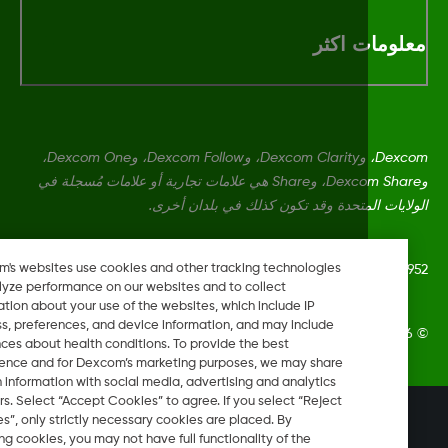
معلومات اك
Dexcom، وDexcom Clarity، وDexcom Follow، وDexcom One،
وDexcom Share، وShare هي علامات تجارية أو علامات مُسجلة في
الولايات المتحدة وقد تكون كذلك في بلدان أ
Dexcom's websites use cookies and other tracking technologies
MAT-10
to analyze performance on our websites and to collect
information about your use of the websites, which include IP
address, preferences, and device information, and may include
2026 Dexcom, Inc. جميع الحقوق م
inferences about health conditions. To provide the best
experience and for Dexcom’s marketing purposes, we may share
certain information with social media, advertising and analytics
partners. Select “Accept Cookies” to agree. If you select “Reject
تغيير المنطقة
Cookies”, only strictly necessary cookies are placed. By
LB
rejecting cookies, you may not have full functionality of the