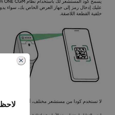
عليك إدخال رمز إلى جهاز العرض الخاص بك، سواء يدو
خلفية القطعة اللاصقة.
لا تستخدم كودا من مستشعر مختلف، أو تبتكرا كودا. إذ
لاحظن