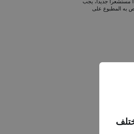
يرات.* وعندما تبدأ مستشعرا جديدا، يجب
ص به المطبوع على
دقيقة.
ختلف