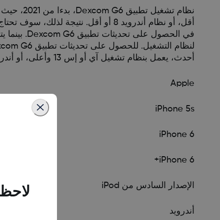
في الحصول ع
أحدث، يعمل بنظام تشغيل آي أو إس 13 وأعلى، أو أندرويد 9 وأعلى.
Apple
iPhone 5s
iPhone 6
iPhone 6+
الإصدار السادس من iPod
لاحظن
أندرويد