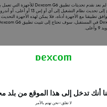
لى تحديثات تطبيق Dexcom G6. بينما يتوافق تطبيقنا مع الأجهزة أدناه، فلا يمكن لهذه الأجهزة
ا أنك تدخل إلى هذا الموقع من بلد م
لا تقلق—نحن نهتم بالأمر