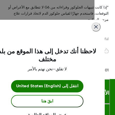
*إذا كانت تنبيهات الجلوكوز وقراءاته من G6 لا تتطابق مع الأعراض أو
وقعات، فاستخدم جهازًا لقياس جلوكوز الدم لاتخاذ قرارات علاج
ض السكري.
Was this article helpf
لاحظنا أنك تدخل إلى هذا الموقع من بلد
مختلف
لا تقلق—نحن نهتم بالأمر
LBL016375 Rev
انتقل إلى
United States (English)
أحكام والشروط
ابقَ هنا