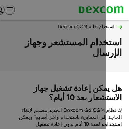
استخدام نظام Dexcom CGM
ستخدام المستشعر وجهاز
إرسال
 يمكن إعادة تشغيل جهاز
ستشعار بعد 10 أيام؟
لا. نظام Dexcom G6 CGM الجديد مصمم لإلغاء
حاجة إلى المعايرة باستخدام واخز أصابع* ويمكن
مه لمدة 10 أيام بدون إعادة تشغيل.