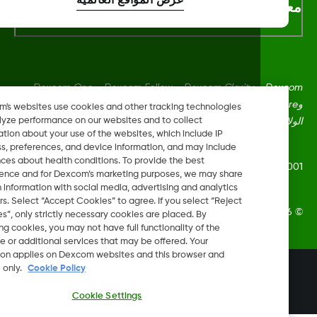
عرض المواقع العالمية
لومات اكثر
Dexcom، وDexcom Clarity، وDexcom Follow، وDexcom One،
وDexcom Share، وShare هي علامات تجارية أو علامات مُسجلة في
Dexcom's websites use cookies and other tracking technologies
to analyze performance on our websites and to collect
ايات المتحدة وقد تكون كذلك في بلدان أخرى.
information about your use of the websites, which include IP
address, preferences, and device information, and may include
inferences about health conditions. To provide the best
LBL016375 Rev
experience and for Dexcom’s marketing purposes, we may share
certain information with social media, advertising and analytics
partners. Select “Accept Cookies” to agree. If you select “Reject
Dexcom, In. جميع الحقوق محفوظة.
Cookies”, only strictly necessary cookies are placed. By
rejecting cookies, you may not have full functionality of the
website or additional services that may be offered. Your
selection applies on Dexcom websites and this browser and
device only.
Cookie Policy
تغيير المنطقة
OM
Cookie Settings