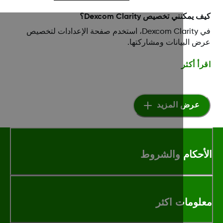
يمكنني تخصيص Dexcom Clarity؟
في Dexcom Clarity، استخدم صفحة الإعدادات لتخصيص
 البيانات ومشاركتها.
أ أكثر
عرض المزيد
أحكام والشروط
لومات اكثر