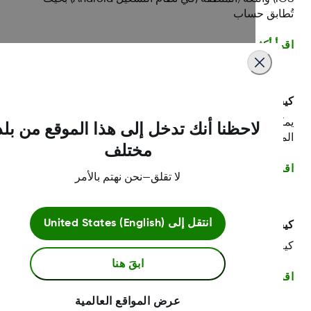
طابق حساب
أ أكثر
ف يمكنني مشاركة المعلومات مع طبيبي؟
ن للعيادات بسهولة إرسال دعوات بالبريد الإلكتروني إلى
لاحظنا أنك تدخل إلى هذا الموقع من بلد
مرضى.
مختلف
أ أكثر
لا تقلق—نحن نهتم بالأمر
انتقل إلى
United States (English)
يمكنني الدخول إلى Dexcom Clarity؟
يمكنني الدخول إلى Dexcom Clarity؟
ابقَ هنا
أ أكثر
عرض المواقع العالمية