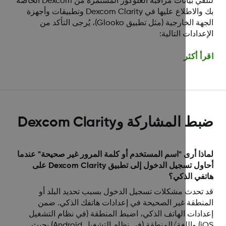
لتلقي بيانات مراقبة الغلوكوز المستمرة من Dexcom الخاصة
بك والاطلاع عليها في Dexcom Clarity وتطبيقات وأجهزة
الجهة الخارجية (مثل تطبيق Glooko)، يُرجى التأكد من
عدادات التالية:
أ أكثر
 المشاركة وDexcom Clarity
ذا أرى "اسم المستخدم أو كلمة المرور غير صحيحة" عندما
أحاول تسجيل الدخول إلى تطبيق Dexcom Clarity على
في الذكي؟
تحدث مشكلات تسجيل الدخول بسبب تحديد البلد أو
نطقة غير الصحيحة في إعدادات هاتفك الذكي. ضمن
ادات الهاتف الذكي، اضبط المنطقة (في نظام التشغيل
iOS) واللغة/المنطقة (في نظام التشغيل Android) بحيث