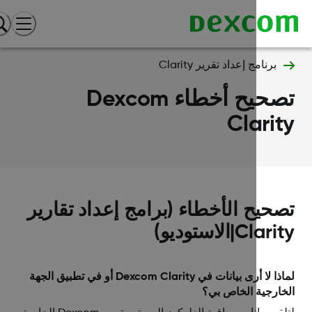
برنامج إعداد تقرير Clarity
تصحيح أخطاء Dexcom
Clari
حيح الأخطاء (برامج إعداد تقارير
Cla|الاستوديو)
لماذا لا أرى بيانات في Dexcom Clarity أو في تطبيق الجهة
ارجية الخاص بي؟