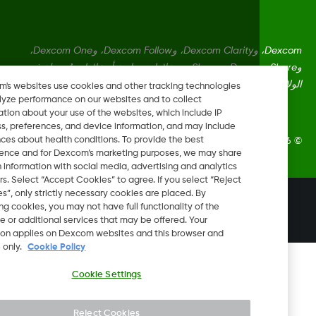
Dexcom، وDexcom Clarity، وDexcom Follow، وDexcom One،
وDexcom Share، وShare هي علامات تجارية أو علامات مُسجلة في
ايات المتحدة وقد تكون كذلك في بلدان أخرى.
Dexcom's websites use cookies and other tracking technologies
to analyze performance on our websites and to collect
information about your use of the websites, which include IP
address, preferences, and device information, and may include
inferences about health conditions. To provide the best
Dexcom, In. جميع الحقوق محفوظة.
experience and for Dexcom’s marketing purposes, we may share
certain information with social media, advertising and analytics
partners. Select “Accept Cookies” to agree. If you select “Reject
Cookies”, only strictly necessary cookies are placed. By
تغيير المنطقة
rejecting cookies, you may not have full functionality of the
OM
website or additional services that may be offered. Your
selection applies on Dexcom websites and this browser and
device only.
Cookie Policy
Cookie Settings
Reject Cookies