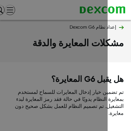
إعداد نظام Dexcom G6
كلات المعايرة والدقة
قبل G6 المعايرة؟
 تضمين خيار إدخال المعايرات للسماح لمستخدم
ايرة النظام يدويًا في حالة فقد رمز المعايرة لبدء
تشغيل. تم تصميم النظام للعمل بشكل صحيح دون
يرة.