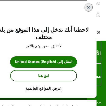
Was this article helpf
لاحظنا أنك تدخل إلى هذا الموقع من بلد
LBL016375 Rev
مختلف
لا تقلق—نحن نهتم بالأمر
أحكام والشروط
انتقل إلى
United States (English)
لومات اكثر
ابقَ هنا
عرض المواقع العالمية
Dexcom، وDexcom Clarity، وDexcom Follow، وDexcom One،