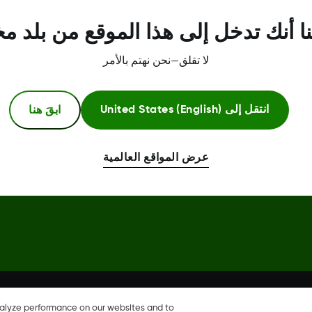
مركز الثقة
ا أنك تدخل إلى هذا الموقع من بلد م
لا تقلق—نحن نهتم بالأمر
ابقَ هنا
انتقل إلى
United States (English)
عرض المواقع العالمية
Dexcom، وDexcom Clarity، وDexcom Follow، وDexcom One، وDexcom Share، وShare هي علامات
خرى.
nalyze performance on our websites and to