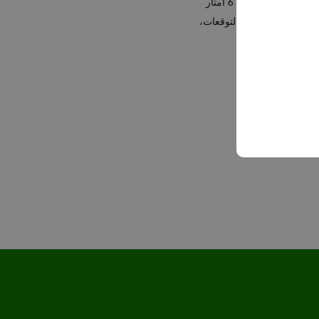
†يتطلب إقران مستشعر Dexcom G7 الجديد مع ساعة Apple وجود هاتف ذكي متوافق. يجب أن يكون هاتف المستخدمين الذين يعتمدون على Dexcom G7 دائمًا على بُعد 6 أمتار
إذا لم تتطابق قراءات نظام Dexcom G7 مع الأعراض أو التوقعات،