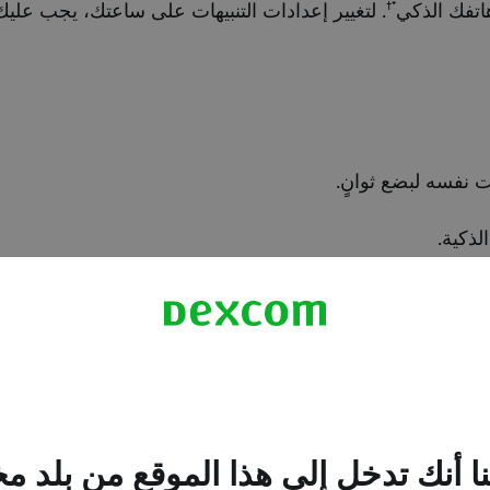
*†
اتفك الذكي
. لتغيير إعدادات التنبيهات على ساعتك، يجب عليك
احتفظ بهذه الميزة مفعلة في تطبيق الساعة عل
الذكية العادي أو في وضع Direct to watch.
هنا
.
ة المتوافقة، يرجى زيارة
Dexcom.com/compatibility
ا أنك تدخل إلى هذا الموقع من بلد م