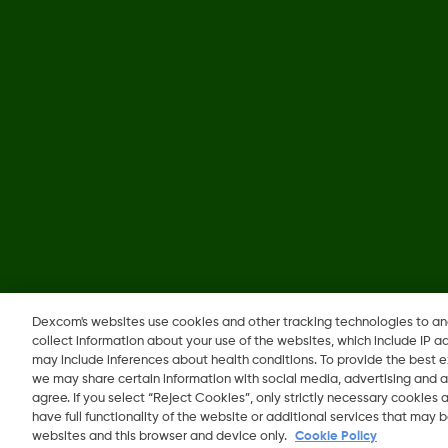
©
2026 Dexcom, Inc. جميع الحقوق محفوظة.
Dexcom's websites use cookies and other tracking technologies to a
collect information about your use of the websites, which include IP a
may include inferences about health conditions. To provide the best
we may share certain information with social media, advertising and a
agree. If you select “Reject Cookies”, only strictly necessary cookies
have full functionality of the website or additional services that may
websites and this browser and device only.
Cookie Policy