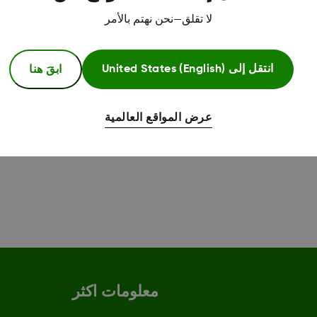
لا تقلق—نحن نهتم بالأمر
‡
فرة مع ساعة Apple بمفردها.
ابقَ هنا
انتقل إلى
United States (English)
عرض المواقع العالمية
معلومات اكثر