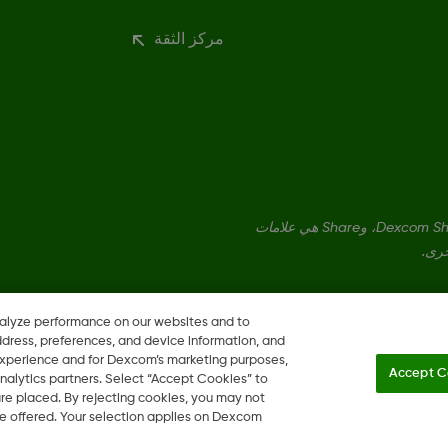
مركز الثقة
Dexcom، وDexcom Clarity، وDexcom Follow، وDexcom One، وDexcom Share، وShare هي علامات
خرى.
nalyze performance on our websites and to
ddress, preferences, and device information, and
 experience and for Dexcom’s marketing purposes,
Accept C
nalytics partners. Select “Accept Cookies” to
 are placed. By rejecting cookies, you may not
 be offered. Your selection applies on Dexcom